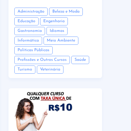
Administração
Beleza e Moda
Educação
Engenharia
Gastronomia
Idiomas
Informática
Meio Ambiente
Políticas Públicas
Profissões e Outros Cursos
Saúde
Turismo
Veterinária