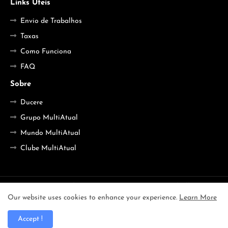
Links Úteis
Envio de Trabalhos
Taxas
Como Funciona
FAQ
Sobre
Ducere
Grupo MultiAtual
Mundo MultiAtual
Clube MultiAtual
Início
Sobre
Contato
Enviar Trabalho
Our website uses cookies to enhance your experience.
Learn More
Design by -
Free Blogger Templates
| Distributed by
Accept !
BloggerTemplate.org